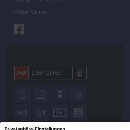
Freitag: 07:00–12:30 Uhr
Folgen Sie uns







