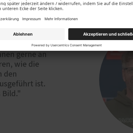
ellung in
hnen gerne an
en, wie die
n den
sgeführt ist.
 Bild."