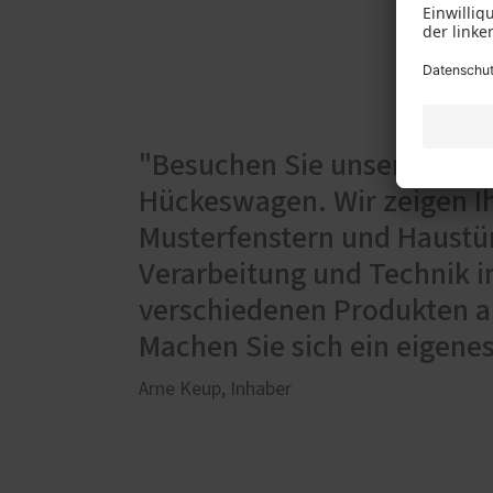
"Besuchen Sie unsere Ausst
Hückeswagen. Wir zeigen I
Musterfenstern und Haustür
Verarbeitung und Technik i
verschiedenen Produkten au
Machen Sie sich ein eigenes
Arne Keup, Inhaber