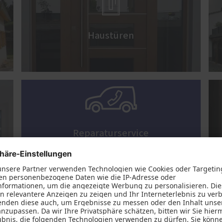

Haustüren

Reparaturservice