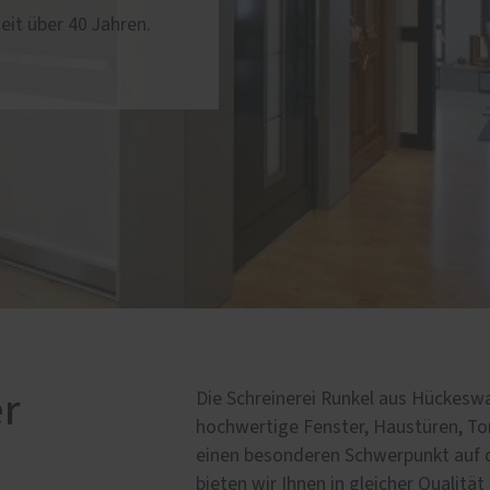
eit über 40 Jahren.
ung für Fenster und
Service
ren
Reparatur- und Wartungss
Schallschutz-Simulator
r
Die Schreinerei Runkel aus Hückeswa
hochwertige Fenster, Haustüren, Tor
einen besonderen Schwerpunkt auf d
bieten wir Ihnen in gleicher Qualitä