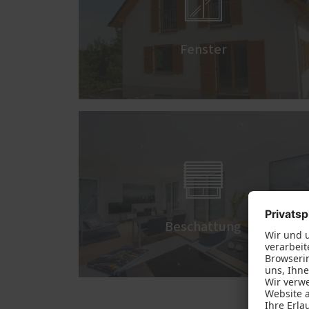

Fenster

Beschattung