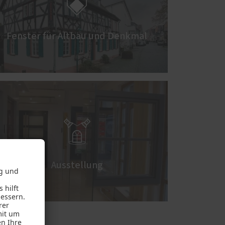

Fenster für Altbau und Denkmal

Ausstellung