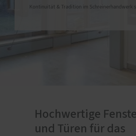
Fensterläden
Kontinuität & Tradition im Schreinerhandwerk s
Förder
Weitere Leistungen
Haustü
KOWA Haustürengalerie
Vordächer
Hochwertige Fenste
und Türen für das