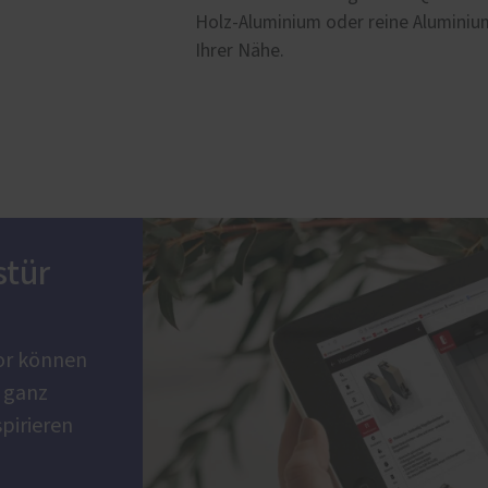
Holz-Aluminium oder reine Aluminium
Ihrer Nähe.
stür
or können
 ganz
spirieren