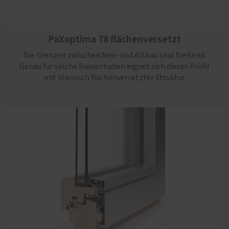
PaXoptima 92 flächenversetzt
PaXoptima 78 flächenversetzt
Eine besonders gute Wärmedämmung erzielt dieses
Profil aufgrund der massiven Profilstärke. Damit ist es
Die Grenzen zwischen Neu- und Altbau sind fließend.
ideal geeignet für Neubauten mit klassischen Akzenten.
Genau für solche Bauvorhaben eignet sich dieses Profil
mit klassisch flächenversetzter Struktur.