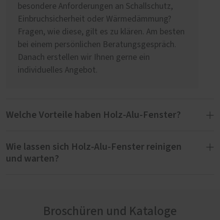
besondere Anforderungen an Schallschutz,
Einbruchsicherheit oder Wärmedämmung?
Fragen, wie diese, gilt es zu klären. Am besten
bei einem persönlichen Beratungsgespräch.
Danach erstellen wir Ihnen gerne ein
individuelles Angebot.
Welche Vorteile haben Holz-Alu-Fenster?
Wie lassen sich Holz-Alu-Fenster reinigen
Der Material-Mix bei Fenstern aus Holz und
und warten?
Aluminium hat viele Vorteile:
besonders hohe Witterungsbeständigkeit
Frisch beschichtete Oberflächen neuer Holz-
beständige Optik
Alu-Fenster sollten Sie frühestens nach sechs
sehr gute Dämmwerte
Broschüren und Kataloge
bis acht Wochen reinigen. Seien Sie achtsam
innen wie außen unzählige