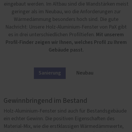
eingebaut werden. Im Altbau sind die Wandstärken meist
geringer als im Neubau, wo die Anforderungen zur
Wärmedämmung besonders hoch sind. Die gute
Nachricht: Unsere Holz-Aluminium-Fenster von PaX gibt
Mit unserem
es in drei unterschiedlichen Profiltiefen.
Profil-Finder zeigen wir Ihnen, welches Profil zu Ihrem
Gebäude passt.
Sanierung
Neubau
Gewinnbringend im Bestand
Elegant im Neubau
Holz-Aluminium-Fenster sind auch für Bestandsgebäude
Exklusives Wohnen braucht exklusive Fenster, die ein
ein echter Gewinn. Die positiven Eigenschaften des
Höchstmaß an Komfort versprechen und sich elegant in
Material-Mix, wie die erstklassigen Wärmedämmwerte,
eine einzigartige Außenansicht integrieren. Unsere Holz-