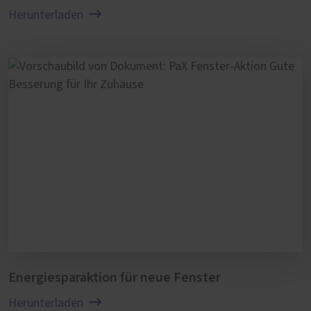
Herunterladen
Sie möchten die Wartung Ihrer Holz-Alu-
Fenster lieber einem Fachbetrieb anvertrauen?
Sprechen Sie uns an. Wir erstellen Ihnen gerne
ein Angebot für eine jährliche Fenster-
Wartung.
Energiesparaktion für neue Fenster
Herunterladen