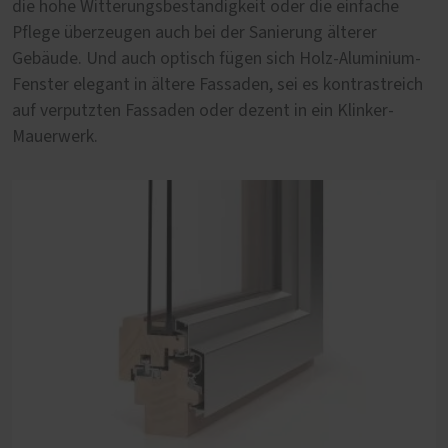
die hohe Witterungsbeständigkeit oder die einfache
Aluminium-Fenster von PaX halten, was sie versprechen.
Pflege überzeugen auch bei der Sanierung älterer
Nach außen hin sind sie nahezu unverwüstlich und
Gebäude. Und auch optisch fügen sich Holz-Aluminium-
dennoch von besonderer Ästhetik geprägt. Im Innern
Fenster elegant in ältere Fassaden, sei es kontrastreich
versprühen die Holzoberflächen Behaglichkeit und
auf verputzten Fassaden oder dezent in ein Klinker-
Wärme.
Mauerwerk.