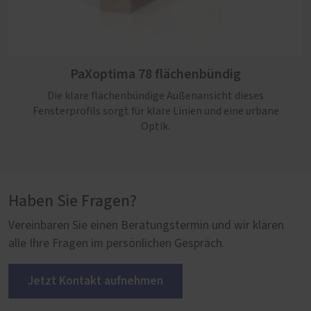
PaXoptima 92 flächenbündig
PaXoptima 78 flächenbündig
Funktionale und optische Modernität bringt dieses
flächenbündige Holz-Aluminium-Profil mit sich und
Die klare flächenbündige Außenansicht dieses
eignet sich so bestens für den Neubau.
Fensterprofils sorgt für klare Linien und eine urbane
Optik.
Haben Sie Fragen?
Vereinbaren Sie einen Beratungstermin und wir klären
alle Ihre Fragen im persönlichen Gespräch.
Jetzt Kontakt aufnehmen