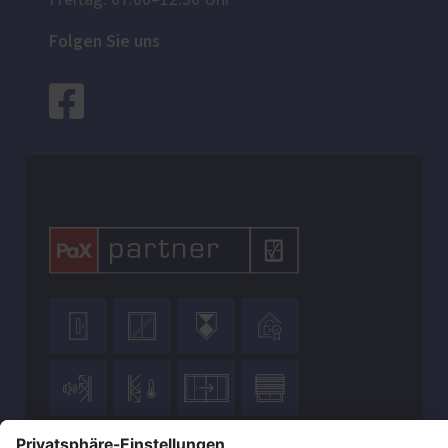
Freitag: 07:00–12:30 Uhr
Folgen Sie uns







