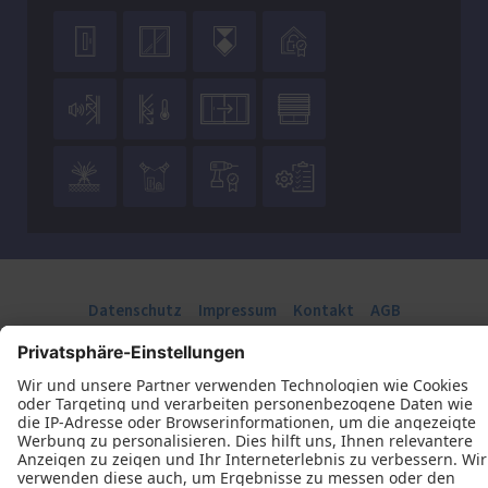












Datenschutz
Impressum
Kontakt
AGB
Schreinerei Runkel Inhaber Tischlermeister Arne Keup © 2026